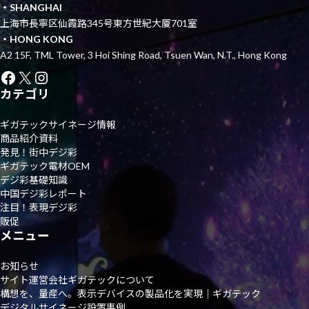
・SHANGHAI
上海市長寧区仙霞路345号東方世紀大厦701室
・HONG KONG
A2 15F, TML Tower, 3 Hoi Shing Road, Tsuen Wan, N.T., Hong Kong
Facebook
X
Instagram
カテゴリ
ギガテックサイネージ情報
商品紹介資料
発見！街中デジ彩
ギガテック電材OEM
デジ彩基礎知識
中国デジ彩レポート
注目！表現デジ彩
販促
メニュー
お知らせ
サイト運営会社ギガテックについて
構想を、量産へ。表示デバイスの製品化を実現｜ギガテック
デジタルサイネージ設置事例