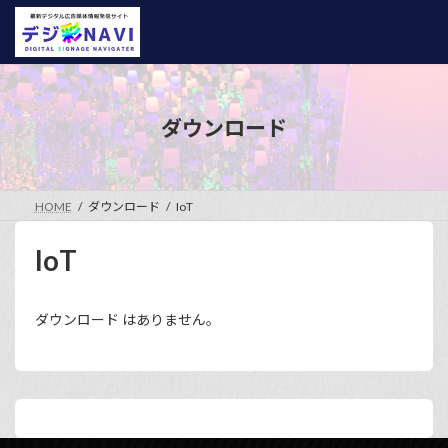
コ
ナ
ン
ビ
テ
ゲ
ン
ー
ツ
シ
へ
ョ
ダウンロード
ス
ン
キ
に
ッ
移
プ
動
HOME
ダウンロード
IoT
IoT
ダウンロード はありません。