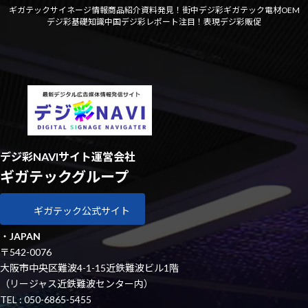
ギガテックサイネージ情報
商品紹介資料
発見！街中デジ彩
ギガテック電材OEM
デジ彩基礎知識
中国デジ彩レポート
注目！表現デジ彩
販促
デジ彩NAVIサイト運営会社
ギガテックグループ
ギガテック公式サイト
・
JAPAN
〒542-0076
大阪市中央区難波4-1-15近鉄難波ビル1階
（リージャス近鉄難波センター内）
TEL : 050-6865-5455