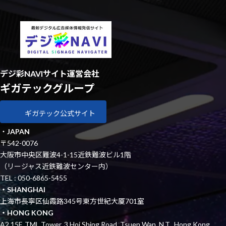
デジ彩NAVIサイト運営会社
ギガテックグループ
ギガテック公式サイト
・
JAPAN
〒542-0076
大阪市中央区難波4-1-15近鉄難波ビル1階
（リージャス近鉄難波センター内）
TEL : 050-6865-5455
・SHANGHAI
上海市長寧区仙霞路345号東方世紀大厦701室
・HONG KONG
A2 15F, TML Tower, 3 Hoi Shing Road, Tsuen Wan, N.T., Hong Kong