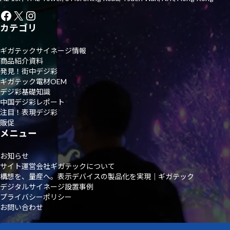
Facebook
X
Instagram
カテゴリ
ギガテックサイネージ情報
商品紹介資料
発見！街中デジ彩
ギガテック電材OEM
デジ彩基礎知識
中国デジ彩レポート
注目！表現デジ彩
販促
メニュー
お知らせ
サイト運営会社ギガテックについて
構想を、量産へ。表示デバイスの製品化を実現｜ギガテック
デジタルサイネージ設置事例
プライバシーポリシー
お問い合わせ