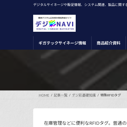
コ
ナ
デジタルサイネージや販促情報、システム関連、製品に関す
ン
ビ
テ
ゲ
ン
ー
ツ
シ
へ
ョ
ギガテックサイネージ情報
商品紹介資料
ス
ン
キ
に
ッ
移
プ
動
HOME
記事一覧
デジ彩基礎知識
特殊RFIDタグ
在庫管理などに便利なRFIDタグ。普通