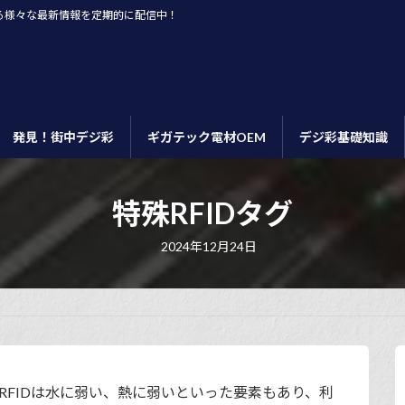
る様々な最新情報を定期的に配信中！
発見！街中デジ彩
ギガテック電材OEM
デジ彩基礎知識
特殊RFIDタグ
最
2024年12月24日
終
更
新
日
時
:
のRFIDは水に弱い、熱に弱いといった要素もあり、利