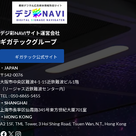
デジ彩NAVIサイト運営会社
ギガテックグループ
ギガテック公式サイト
・
JAPAN
〒542-0076
大阪市中央区難波4-1-15近鉄難波ビル1階
（リージャス近鉄難波センター内）
TEL : 050-6865-5455
・SHANGHAI
上海市長寧区仙霞路345号東方世紀大厦701室
・HONG KONG
A2 15F, TML Tower, 3 Hoi Shing Road, Tsuen Wan, N.T., Hong Kong
Facebook
X
Instagram