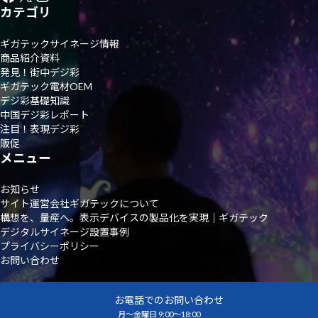
カテゴリ
ギガテックサイネージ情報
商品紹介資料
発見！街中デジ彩
ギガテック電材OEM
デジ彩基礎知識
中国デジ彩レポート
注目！表現デジ彩
販促
メニュー
お知らせ
サイト運営会社ギガテックについて
構想を、量産へ。表示デバイスの製品化を実現｜ギガテック
デジタルサイネージ設置事例
プライバシーポリシー
お問い合わせ
お電話でのお問い合わせ
月～金曜日 9:00～18:00