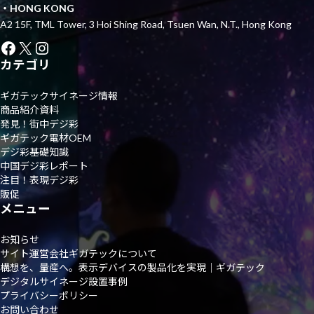
・HONG KONG
A2 15F, TML Tower, 3 Hoi Shing Road, Tsuen Wan, N.T., Hong Kong
Facebook
X
Instagram
カテゴリ
ギガテックサイネージ情報
商品紹介資料
発見！街中デジ彩
ギガテック電材OEM
デジ彩基礎知識
中国デジ彩レポート
注目！表現デジ彩
販促
メニュー
お知らせ
サイト運営会社ギガテックについて
構想を、量産へ。表示デバイスの製品化を実現｜ギガテック
デジタルサイネージ設置事例
プライバシーポリシー
お問い合わせ