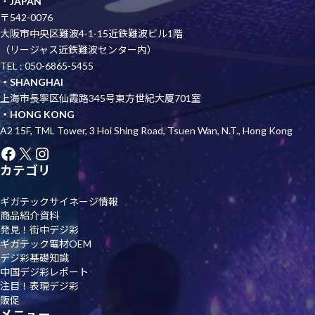
・
JAPAN
〒542-0076
大阪市中央区難波4-1-15近鉄難波ビル1階
（リージャス近鉄難波センター内）
TEL : 050-6865-5455
・SHANGHAI
上海市長寧区仙霞路345号東方世紀大厦701室
・HONG KONG
A2 15F, TML Tower, 3 Hoi Shing Road, Tsuen Wan, N.T., Hong Kong
Facebook
X
Instagram
カテゴリ
ギガテックサイネージ情報
商品紹介資料
発見！街中デジ彩
ギガテック電材OEM
デジ彩基礎知識
中国デジ彩レポート
注目！表現デジ彩
販促
メニュー