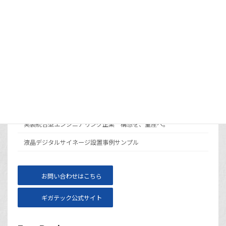
カラー電子ペーパーとは？モノクロとの違い
と選び方
2026年6月30日
メニュー
サイト運営会社ギガテックについて
実装統合型エンジニアリング企業 構想を、量産へ。
液晶デジタルサイネージ設置事例サンプル
お問い合わせはこちら
ギガテック公式サイト