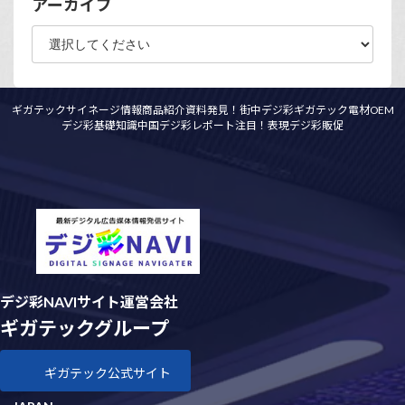
アーカイブ
ギガテックサイネージ情報
商品紹介資料
発見！街中デジ彩
ギガテック電材OEM
デジ彩基礎知識
中国デジ彩レポート
注目！表現デジ彩
販促
デジ彩NAVIサイト運営会社
ギガテックグループ
ギガテック公式サイト