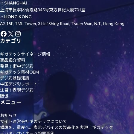
・SHANGHAI
上海市長寧区仙霞路345号東方世紀大厦701室
・HONG KONG
A2 15F, TML Tower, 3 Hoi Shing Road, Tsuen Wan, N.T., Hong Kong
Facebook
X
Instagram
カテゴリ
ギガテックサイネージ情報
商品紹介資料
発見！街中デジ彩
ギガテック電材OEM
デジ彩基礎知識
中国デジ彩レポート
注目！表現デジ彩
販促
メニュー
お知らせ
サイト運営会社ギガテックについて
構想を、量産へ。表示デバイスの製品化を実現｜ギガテック
デジタルサイネージ設置事例