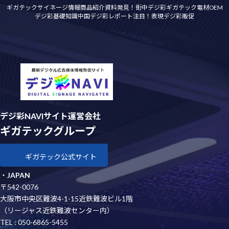
ギガテックサイネージ情報
商品紹介資料
発見！街中デジ彩
ギガテック電材OEM
デジ彩基礎知識
中国デジ彩レポート
注目！表現デジ彩
販促
デジ彩NAVIサイト運営会社
ギガテックグループ
ギガテック公式サイト
・
JAPAN
〒542-0076
大阪市中央区難波4-1-15近鉄難波ビル1階
（リージャス近鉄難波センター内）
TEL : 050-6865-5455