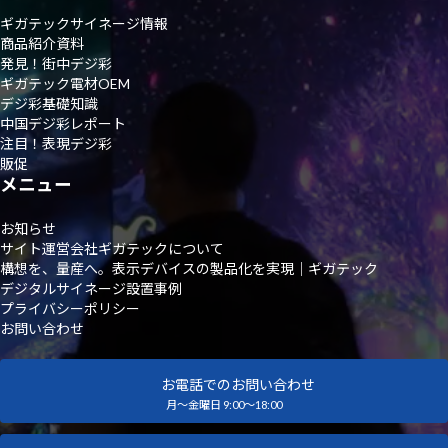
ギガテックサイネージ情報
商品紹介資料
発見！街中デジ彩
ギガテック電材OEM
デジ彩基礎知識
中国デジ彩レポート
注目！表現デジ彩
販促
メニュー
お知らせ
サイト運営会社ギガテックについて
構想を、量産へ。表示デバイスの製品化を実現｜ギガテック
デジタルサイネージ設置事例
プライバシーポリシー
お問い合わせ
お電話でのお問い合わせ
月～金曜日 9:00～18:00