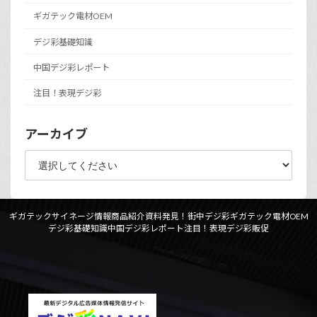
ギガテック電材OEM
デジ彩基礎知識
中国デジ彩レポート
注目！表現デジ彩
アーカイブ
ギガテックサイネージ情報
商品紹介資料
発見！街中デジ彩
ギガテック電材OEM
デジ彩基礎知識
中国デジ彩レポート
注目！表現デジ彩
販促