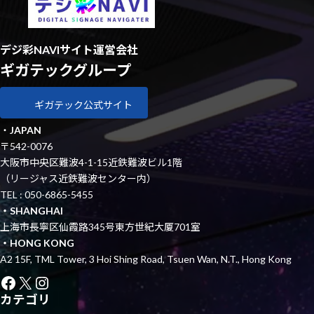
デジ彩NAVIサイト運営会社
ギガテックグループ
ギガテック公式サイト
・
JAPAN
〒542-0076
大阪市中央区難波4-1-15近鉄難波ビル1階
（リージャス近鉄難波センター内）
TEL : 050-6865-5455
・SHANGHAI
上海市長寧区仙霞路345号東方世紀大厦701室
・HONG KONG
A2 15F, TML Tower, 3 Hoi Shing Road, Tsuen Wan, N.T., Hong Kong
Facebook
X
Instagram
カテゴリ