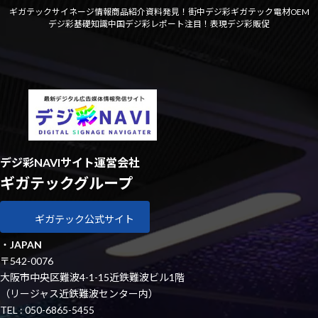
ギガテックサイネージ情報
商品紹介資料
発見！街中デジ彩
ギガテック電材OEM
デジ彩基礎知識
中国デジ彩レポート
注目！表現デジ彩
販促
デジ彩NAVIサイト運営会社
ギガテックグループ
ギガテック公式サイト
・
JAPAN
〒542-0076
大阪市中央区難波4-1-15近鉄難波ビル1階
（リージャス近鉄難波センター内）
TEL : 050-6865-5455