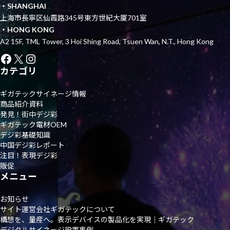
・SHANGHAI
上海市長寧区仙霞路345号東方世紀大厦701室
・HONG KONG
A2 15F, TML Tower, 3 Hoi Shing Road, Tsuen Wan, N.T., Hong Kong
Facebook
X
Instagram
カテゴリ
ギガテックサイネージ情報
商品紹介資料
発見！街中デジ彩
ギガテック電材OEM
デジ彩基礎知識
中国デジ彩レポート
注目！表現デジ彩
販促
メニュー
お知らせ
サイト運営会社ギガテックについて
構想を、量産へ。表示デバイスの製品化を実現｜ギガテック
デジタルサイネージ設置事例