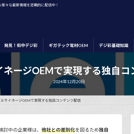
る様々な最新情報を定期的に配信中！
発見！街中デジ彩
ギガテック電材OEM
デジ彩基礎知識
イネージOEMで実現する独自コ
最
2024年12月20日
終
更
新
日
タルサイネージOEMで実現する独自コンテンツ配信
時
:
検討中の企業様は、
他社との差別化
を図るため
独自