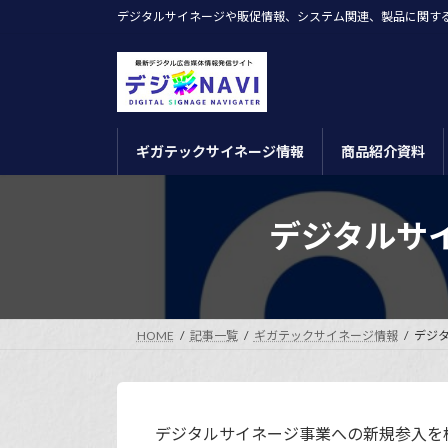
コ
ナ
デジタルサイネージや販促情報、システム関連、製品に関す
ン
ビ
テ
ゲ
ン
ー
ツ
シ
へ
ョ
ギガテックサイネージ情報
商品紹介資料
ス
ン
キ
に
ッ
移
デジタルサ
プ
動
HOME
記事一覧
ギガテックサイネージ情報
デジ
デジタルサイネージ事業への新規参入を