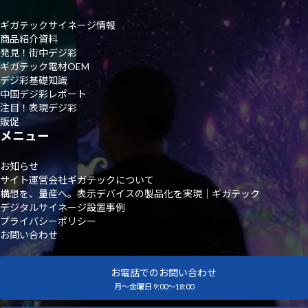
ギガテックサイネージ情報
商品紹介資料
発見！街中デジ彩
ギガテック電材OEM
デジ彩基礎知識
中国デジ彩レポート
注目！表現デジ彩
販促
メニュー
お知らせ
サイト運営会社ギガテックについて
構想を、量産へ。表示デバイスの製品化を実現｜ギガテック
デジタルサイネージ設置事例
プライバシーポリシー
お問い合わせ
お電話でのお問い合わせ
月～金曜日 9:00～18:00