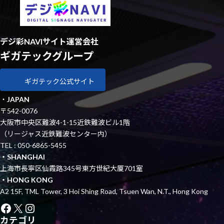
デジ彩NAVIサイト運営会社
ギガテックグループ
ギガテック公式サイト
・
JAPAN
〒542-0076
大阪市中央区難波4-1-15近鉄難波ビル1階
（リージャス近鉄難波センター内）
TEL : 050-6865-5455
・SHANGHAI
上海市長寧区仙霞路345号東方世紀大厦701室
・HONG KONG
A2 15F, TML Tower, 3 Hoi Shing Road, Tsuen Wan, N.T., Hong Kong
Facebook
X
Instagram
カテゴリ