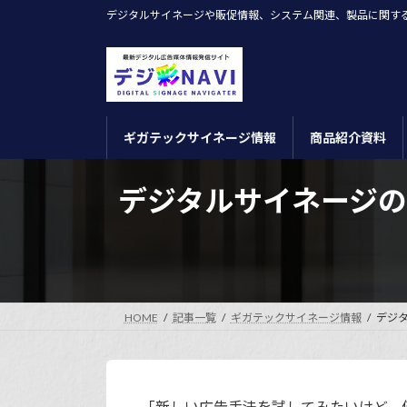
コ
ナ
デジタルサイネージや販促情報、システム関連、製品に関す
ン
ビ
テ
ゲ
ン
ー
ツ
シ
へ
ョ
ギガテックサイネージ情報
商品紹介資料
ス
ン
キ
に
ッ
移
デジタルサイネージ
プ
動
HOME
記事一覧
ギガテックサイネージ情報
デジ
「新しい広告手法を試してみたいけど、