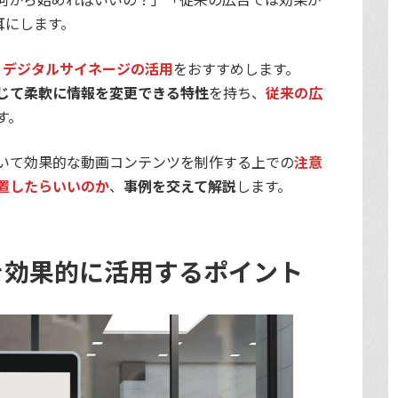
耳にします。
、
デジタルサイネージの活用
をおすすめします。
じて柔軟に情報を変更できる特性
を持ち、
従来の広
す。
いて効果的な動画コンテンツを制作する上での
注意
置したらいいのか
、
事例を交えて解説
します。
を効果的に活用するポイント