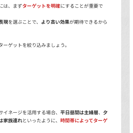
には、まず
ターゲットを明確
にすることが重要で
表現
を選ぶことで、
より高い効果
が期待できるから
ターゲットを絞り込みましょう。
サイネージを活用する場合、
平日昼間は主婦層
、
夕
は家族連れ
といったように、
時間帯によってターゲ