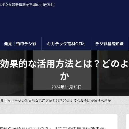
る様々な最新情報を定期的に配信中！
発見！街中デジ彩
ギガテック電材OEM
デジ彩基礎知識
の効果的な活用方法とは？どのよ
か
最
2024年11月15日
終
更
新
タルサイネージの効果的な活用方法とは？どのような場所に設置すべきか
日
時
:
何から始めればいいの？」「従来の広告では効果が