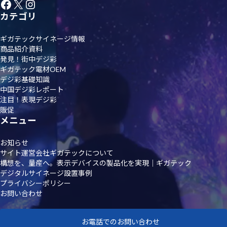
Facebook
X
Instagram
カテゴリ
ギガテックサイネージ情報
商品紹介資料
発見！街中デジ彩
ギガテック電材OEM
デジ彩基礎知識
中国デジ彩レポート
注目！表現デジ彩
販促
メニュー
お知らせ
サイト運営会社ギガテックについて
構想を、量産へ。表示デバイスの製品化を実現｜ギガテック
デジタルサイネージ設置事例
プライバシーポリシー
お問い合わせ
お電話でのお問い合わせ