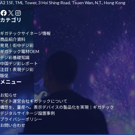
A2 15F, TML Tower, 3 Hoi Shing Road, Tsuen Wan, N.T., Hong Kong
Facebook
X
Instagram
カテゴリ
ギガテックサイネージ情報
商品紹介資料
発見！街中デジ彩
ギガテック電材OEM
デジ彩基礎知識
中国デジ彩レポート
注目！表現デジ彩
販促
メニュー
お知らせ
サイト運営会社ギガテックについて
構想を、量産へ。表示デバイスの製品化を実現｜ギガテック
デジタルサイネージ設置事例
プライバシーポリシー
お問い合わせ