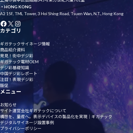
・HONG KONG
A2 15F, TML Tower, 3 Hoi Shing Road, Tsuen Wan, N.T., Hong Kong
Facebook
X
Instagram
カテゴリ
ギガテックサイネージ情報
商品紹介資料
発見！街中デジ彩
ギガテック電材OEM
デジ彩基礎知識
中国デジ彩レポート
注目！表現デジ彩
販促
メニュー
お知らせ
サイト運営会社ギガテックについて
構想を、量産へ。表示デバイスの製品化を実現｜ギガテック
デジタルサイネージ設置事例
プライバシーポリシー