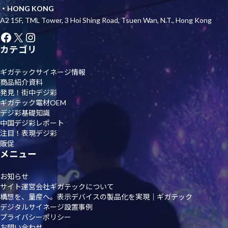
・HONG KONG
A2 15F, TML Tower, 3 Hoi Shing Road, Tsuen Wan, N.T., Hong Kong
Facebook
X
Instagram
カテゴリ
ギガテックサイネージ情報
商品紹介資料
発見！街中デジ彩
ギガテック電材OEM
デジ彩基礎知識
中国デジ彩レポート
注目！表現デジ彩
販促
メニュー
お知らせ
サイト運営会社ギガテックについて
構想を、量産へ。表示デバイスの製品化を実現｜ギガテック
デジタルサイネージ設置事例
プライバシーポリシー
お問い合わせ