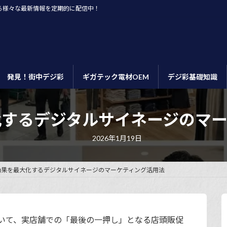
る様々な最新情報を定期的に配信中！
発見！街中デジ彩
ギガテック電材OEM
デジ彩基礎知識
化するデジタルサイネージのマー
最
2026年1月19日
終
更
新
日
効果を最大化するデジタルサイネージのマーケティング活用法
時
:
いて、実店舗での「最後の一押し」となる店頭販促