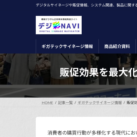
コ
ナ
デジタルサイネージや販促情報、システム関連、製品に関す
ン
ビ
テ
ゲ
ン
ー
ツ
シ
へ
ョ
ギガテックサイネージ情報
商品紹介資料
ス
ン
キ
に
ッ
移
販促効果を最大
プ
動
HOME
記事一覧
ギガテックサイネージ情報
販促
消費者の購買行動が多様化する現代にお