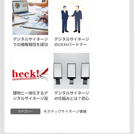
ージのご紹介
デジタルサイネージ
デジタルサイネージ
での情報発信を成功
のOEMパートナー
させるための運用戦
選びで気を付けるこ
略
と
建物と一体化するデ
デジタルサイネージ
ジタルサイネージ設
の仕組みとは？初心
計のポイント
者の方でもわかりや
すく解説
ギガテックサイネージ情報
カテゴリー