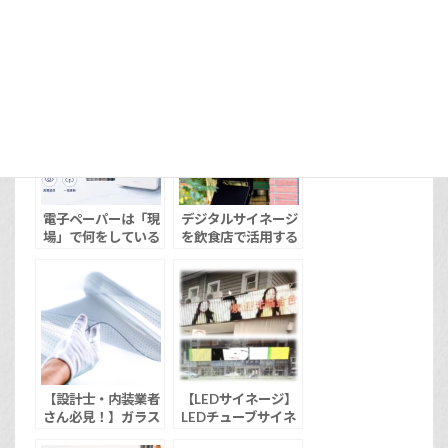
関連投稿:
電子ペーパーは「現
デジタルサイネージ
場」で何をしている
を飲食店で活用する
か｜業種別・課題別
メリットは？効果的
現場適合性ガイド
に活用するポイント
もご紹介
【設計士・内装業者
【LEDサイネージ】
さん必見！】ガラス
LEDチューブサイネ
フィルムLEDサイネ
ージ