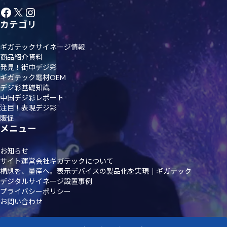
Facebook
X
Instagram
カテゴリ
ギガテックサイネージ情報
商品紹介資料
発見！街中デジ彩
ギガテック電材OEM
デジ彩基礎知識
中国デジ彩レポート
注目！表現デジ彩
販促
メニュー
お知らせ
サイト運営会社ギガテックについて
構想を、量産へ。表示デバイスの製品化を実現｜ギガテック
デジタルサイネージ設置事例
プライバシーポリシー
お問い合わせ