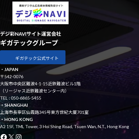
デジ彩NAVIサイト運営会社
ギガテックグループ
ギガテック公式サイト
・
JAPAN
〒542-0076
大阪市中央区難波4-1-15近鉄難波ビル1階
（リージャス近鉄難波センター内）
TEL : 050-6865-5455
・SHANGHAI
上海市長寧区仙霞路345号東方世紀大厦701室
・HONG KONG
A2 15F, TML Tower, 3 Hoi Shing Road, Tsuen Wan, N.T., Hong Kong
Facebook
X
Instagram