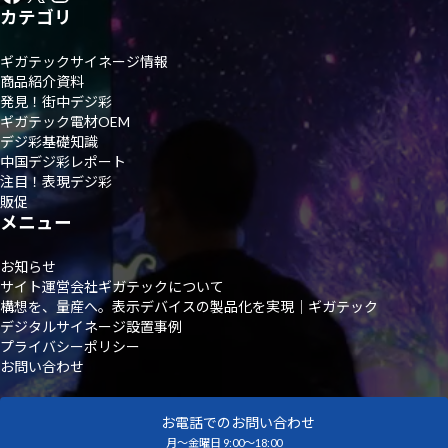
カテゴリ
ギガテックサイネージ情報
商品紹介資料
発見！街中デジ彩
ギガテック電材OEM
デジ彩基礎知識
中国デジ彩レポート
注目！表現デジ彩
販促
メニュー
お知らせ
サイト運営会社ギガテックについて
構想を、量産へ。表示デバイスの製品化を実現｜ギガテック
デジタルサイネージ設置事例
プライバシーポリシー
お問い合わせ
お電話でのお問い合わせ
月～金曜日 9:00～18:00