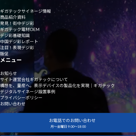
ギガテックサイネージ情報
商品紹介資料
発見！街中デジ彩
ギガテック電材OEM
デジ彩基礎知識
中国デジ彩レポート
注目！表現デジ彩
販促
メニュー
お知らせ
サイト運営会社ギガテックについて
構想を、量産へ。表示デバイスの製品化を実現｜ギガテック
デジタルサイネージ設置事例
プライバシーポリシー
お問い合わせ
お電話でのお問い合わせ
月～金曜日 9:00～18:00