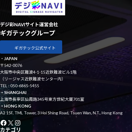
デジ彩NAVIサイト運営会社
ギガテックグループ
ギガテック公式サイト
・
JAPAN
〒542-0076
大阪市中央区難波4-1-15近鉄難波ビル1階
（リージャス近鉄難波センター内）
TEL : 050-6865-5455
・SHANGHAI
上海市長寧区仙霞路345号東方世紀大厦701室
・HONG KONG
A2 15F, TML Tower, 3 Hoi Shing Road, Tsuen Wan, N.T., Hong Kong
Facebook
X
Instagram
カテゴリ