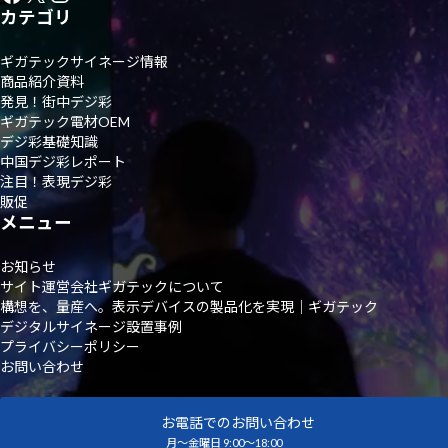
カテゴリ
ギガテックサイネージ情報
商品紹介資料
発見！街中デジ彩
ギガテック電材OEM
デジ彩基礎知識
中国デジ彩レポート
注目！表現デジ彩
販促
メニュー
お知らせ
サイト運営会社ギガテックについて
構想を、量産へ。表示デバイスの製品化を実現｜ギガテック
デジタルサイネージ設置事例
プライバシーポリシー
お問い合わせ
お電話でのお問い合わせ
月～金曜日 9:00～18:00