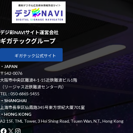
デジ彩NAVIサイト運営会社
ギガテックグループ
ギガテック公式サイト
・
JAPAN
〒542-0076
大阪市中央区難波4-1-15近鉄難波ビル1階
（リージャス近鉄難波センター内）
TEL : 050-6865-5455
・SHANGHAI
上海市長寧区仙霞路345号東方世紀大厦701室
・HONG KONG
A2 15F, TML Tower, 3 Hoi Shing Road, Tsuen Wan, N.T., Hong Kong
Facebook
X
Instagram