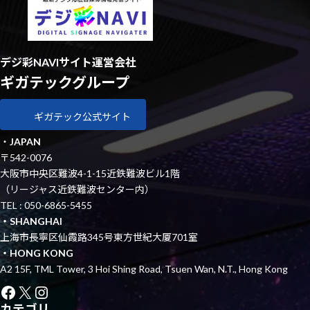
デジ彩NAVIサイト運営会社
ギガテックグループ
ギガテック公式サイト
・
JAPAN
〒542-0076
大阪市中央区難波4-1-15近鉄難波ビル1階
（リージャス近鉄難波センター内）
TEL : 050-6865-5455
・SHANGHAI
上海市長寧区仙霞路345号東方世紀大厦701室
・HONG KONG
A2 15F, TML Tower, 3 Hoi Shing Road, Tsuen Wan, N.T., Hong Kong
Facebook
X
Instagram
カテゴリ