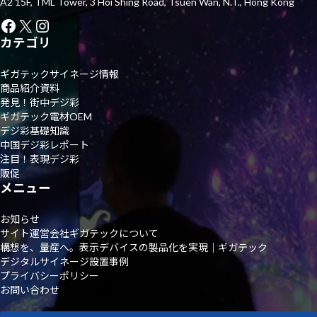
A2 15F, TML Tower, 3 Hoi Shing Road, Tsuen Wan, N.T., Hong Kong
Facebook
X
Instagram
カテゴリ
ギガテックサイネージ情報
商品紹介資料
発見！街中デジ彩
ギガテック電材OEM
デジ彩基礎知識
中国デジ彩レポート
注目！表現デジ彩
販促
メニュー
お知らせ
サイト運営会社ギガテックについて
構想を、量産へ。表示デバイスの製品化を実現｜ギガテック
デジタルサイネージ設置事例
プライバシーポリシー
お問い合わせ