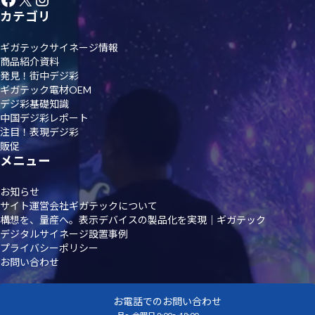
カテゴリ
ギガテックサイネージ情報
商品紹介資料
発見！街中デジ彩
ギガテック電材OEM
デジ彩基礎知識
中国デジ彩レポート
注目！表現デジ彩
販促
メニュー
お知らせ
サイト運営会社ギガテックについて
構想を、量産へ。表示デバイスの製品化を実現｜ギガテック
デジタルサイネージ設置事例
プライバシーポリシー
お問い合わせ
お電話でのお問い合わせ