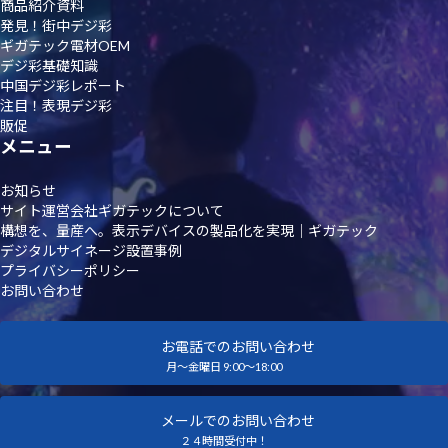
商品紹介資料
発見！街中デジ彩
ギガテック電材OEM
デジ彩基礎知識
中国デジ彩レポート
注目！表現デジ彩
販促
メニュー
お知らせ
サイト運営会社ギガテックについて
構想を、量産へ。表示デバイスの製品化を実現｜ギガテック
デジタルサイネージ設置事例
プライバシーポリシー
お問い合わせ
お電話でのお問い合わせ
月～金曜日 9:00～18:00
メールでのお問い合わせ
２４時間受付中！