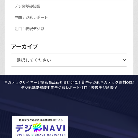
デジ彩基礎知識
中国デジ彩レポート
注目！表現デジ彩
アーカイブ
ギガテックサイネージ情報
商品紹介資料
発見！街中デジ彩
ギガテック電材OEM
デジ彩基礎知識
中国デジ彩レポート
注目！表現デジ彩
販促