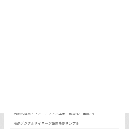
2026年7月14日
電子ペーパーOEM開発とは？カスタム設計
と既存プラットフォーム活用の使い分け
2026年7月9日
カラー電子ペーパーとは？モノクロとの違い
と選び方
2026年6月30日
メニュー
サイト運営会社ギガテックについて
実装統合型エンジニアリング企業 構想を、量産へ。
液晶デジタルサイネージ設置事例サンプル