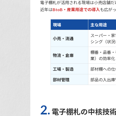
電子棚札が活用される現場は小売店舗だ
近年は
BtoB・産業用途での導入
も広が
現場
主な用途
スーパー・家
小売・流通
シング（状況
棚番・品番・
物流・倉庫
業）の効率化
工場・製造
部材棚への仕
部材管理
部品の入出庫
2.
電子棚札の中核技