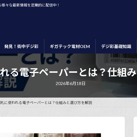
る様々な最新情報を定期的に配信中！
発見！街中デジ彩
ギガテック電材OEM
デジ彩基礎知識
われる電子ペーパーとは？仕組み
最
2026年6月18日
終
更
新
日
棚札に使われる電子ペーパーとは？仕組みと選び方を解説
時
: