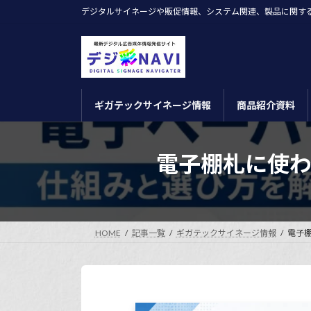
コ
ナ
デジタルサイネージや販促情報、システム関連、製品に関す
ン
ビ
テ
ゲ
ン
ー
ツ
シ
へ
ョ
ギガテックサイネージ情報
商品紹介資料
ス
ン
キ
に
ッ
移
電子棚札に使
プ
動
HOME
記事一覧
ギガテックサイネージ情報
電子