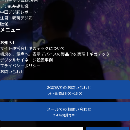
ギガテック電材OEM
デジ彩基礎知識
中国デジ彩レポート
注目！表現デジ彩
販促
メニュー
お知らせ
サイト運営会社ギガテックについて
構想を、量産へ。表示デバイスの製品化を実現｜ギガテック
デジタルサイネージ設置事例
プライバシーポリシー
お問い合わせ
お電話でのお問い合わせ
月～金曜日 9:00～18:00
メールでのお問い合わせ
２４時間受付中！