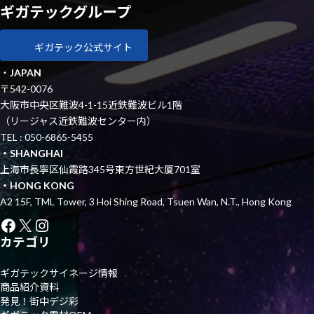
ギガテックグループ
ギガテック公式サイト
・
JAPAN
〒542-0076
大阪市中央区難波4-1-15近鉄難波ビル1階
（リージャス近鉄難波センター内）
TEL : 050-6865-5455
・SHANGHAI
上海市長寧区仙霞路345号東方世紀大厦701室
・HONG KONG
A2 15F, TML Tower, 3 Hoi Shing Road, Tsuen Wan, N.T., Hong Kong
Facebook
X
Instagram
カテゴリ
ギガテックサイネージ情報
商品紹介資料
発見！街中デジ彩