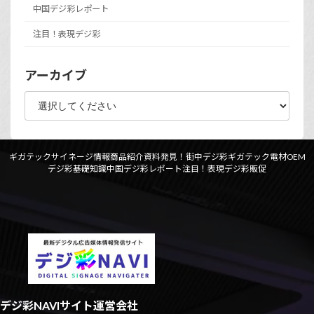
中国デジ彩レポート
注目！表現デジ彩
アーカイブ
ギガテックサイネージ情報
商品紹介資料
発見！街中デジ彩
ギガテック電材OEM
デジ彩基礎知識
中国デジ彩レポート
注目！表現デジ彩
販促
デジ彩NAVIサイト運営会社