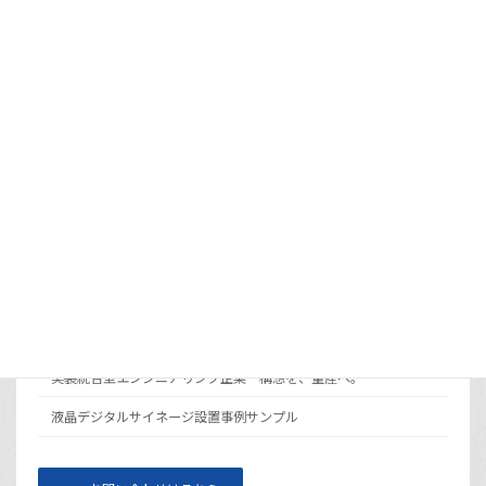
電子ペーパーOEM開発とは？カスタム設計
と既存プラットフォーム活用の使い分け
2026年7月9日
カラー電子ペーパーとは？モノクロとの違い
と選び方
2026年6月30日
メニュー
サイト運営会社ギガテックについて
実装統合型エンジニアリング企業 構想を、量産へ。
液晶デジタルサイネージ設置事例サンプル