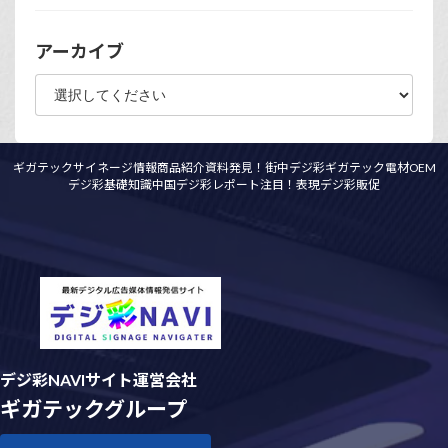
アーカイブ
ギガテックサイネージ情報
商品紹介資料
発見！街中デジ彩
ギガテック電材OEM
デジ彩基礎知識
中国デジ彩レポート
注目！表現デジ彩
販促
デジ彩NAVIサイト運営会社
ギガテックグループ