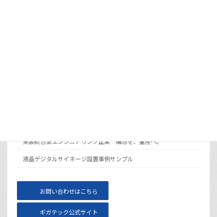
と既存プラットフォーム活用の使い分け
2026年7月9日
カラー電子ペーパーとは？モノクロとの違い
と選び方
2026年6月30日
メニュー
サイト運営会社ギガテックについて
実装統合型エンジニアリング企業 構想を、量産へ。
液晶デジタルサイネージ設置事例サンプル
お問い合わせはこちら
ギガテック公式サイト