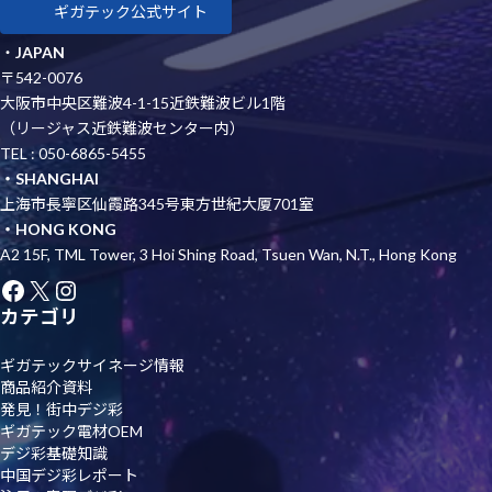
ギガテック公式サイト
・
JAPAN
〒542-0076
大阪市中央区難波4-1-15近鉄難波ビル1階
（リージャス近鉄難波センター内）
TEL : 050-6865-5455
・SHANGHAI
上海市長寧区仙霞路345号東方世紀大厦701室
・HONG KONG
A2 15F, TML Tower, 3 Hoi Shing Road, Tsuen Wan, N.T., Hong Kong
Facebook
X
Instagram
カテゴリ
ギガテックサイネージ情報
商品紹介資料
発見！街中デジ彩
ギガテック電材OEM
デジ彩基礎知識
中国デジ彩レポート