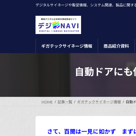
コ
ナ
デジタルサイネージや販促情報、システム関連、製品に関す
ン
ビ
テ
ゲ
ン
ー
ツ
シ
へ
ョ
ギガテックサイネージ情報
商品紹介資料
ス
ン
キ
に
ッ
移
自動ドアにも
プ
動
HOME
記事一覧
ギガテックサイネージ情報
自動ド
さて、百聞は一見に如かず まず