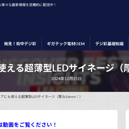
る様々な最新情報を定期的に配信中！
発見！街中デジ彩
ギガテック電材OEM
デジ彩基礎知識
使える超薄型LEDサイネージ（厚
最
2024年12月25日
終
更
新
日
アにも使える超薄型LEDサイネージ（厚み26mm！）
時
:
は動画をご覧ください！