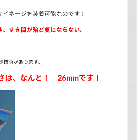
:
1
0
0
ルサイネージを装着可能なのです！
.
0
0
%
き、すき間が殆ど気にならない。
殊技術があります。
さは、なんと！ 26mmです！