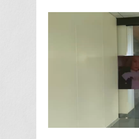
サ
ウ
ン
ド
を