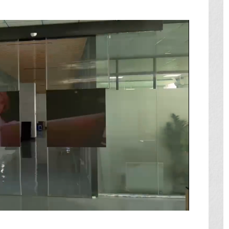
ロ
ー
ド
済
み