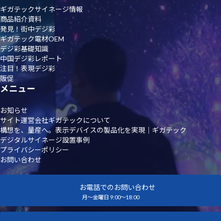
ギガテックサイネージ情報
商品紹介資料
発見！街中デジ彩
ギガテック電材OEM
デジ彩基礎知識
中国デジ彩レポート
注目！表現デジ彩
販促
メニュー
お知らせ
サイト運営会社ギガテックについて
構想を、量産へ。表示デバイスの製品化を実現｜ギガテック
デジタルサイネージ設置事例
プライバシーポリシー
お問い合わせ
お電話でのお問い合わせ
月～金曜日 9:00～18:00