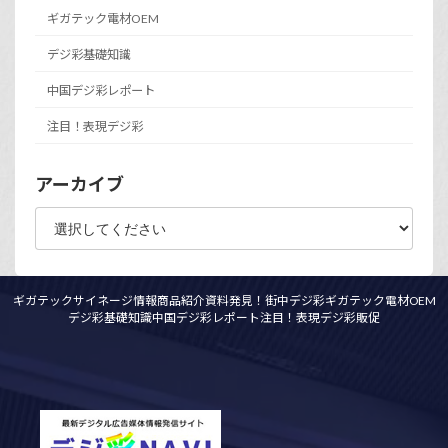
ギガテック電材OEM
デジ彩基礎知識
中国デジ彩レポート
注目！表現デジ彩
アーカイブ
ギガテックサイネージ情報
商品紹介資料
発見！街中デジ彩
ギガテック電材OEM
デジ彩基礎知識
中国デジ彩レポート
注目！表現デジ彩
販促