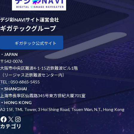
デジ彩NAVIサイト運営会社
ギガテックグループ
ギガテック公式サイト
・
JAPAN
〒542-0076
大阪市中央区難波4-1-15近鉄難波ビル1階
（リージャス近鉄難波センター内）
TEL : 050-6865-5455
・SHANGHAI
上海市長寧区仙霞路345号東方世紀大厦701室
・HONG KONG
A2 15F, TML Tower, 3 Hoi Shing Road, Tsuen Wan, N.T., Hong Kong
Facebook
X
Instagram
カテゴリ