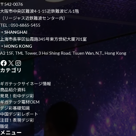
〒542-0076
大阪市中央区難波4-1-15近鉄難波ビル1階
（リージャス近鉄難波センター内）
TEL : 050-6865-5455
・SHANGHAI
上海市長寧区仙霞路345号東方世紀大厦701室
・HONG KONG
A2 15F, TML Tower, 3 Hoi Shing Road, Tsuen Wan, N.T., Hong Kong
Facebook
X
Instagram
カテゴリ
ギガテックサイネージ情報
商品紹介資料
発見！街中デジ彩
ギガテック電材OEM
デジ彩基礎知識
中国デジ彩レポート
注目！表現デジ彩
販促
メニュー