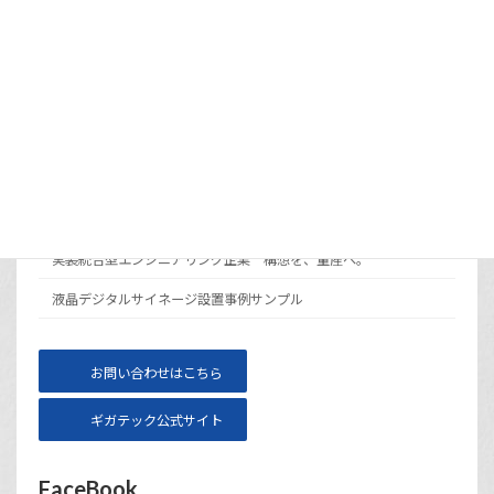
カラー電子ペーパーとは？モノクロとの違い
と選び方
2026年6月30日
メニュー
サイト運営会社ギガテックについて
実装統合型エンジニアリング企業 構想を、量産へ。
液晶デジタルサイネージ設置事例サンプル
お問い合わせはこちら
ギガテック公式サイト
FaceBook