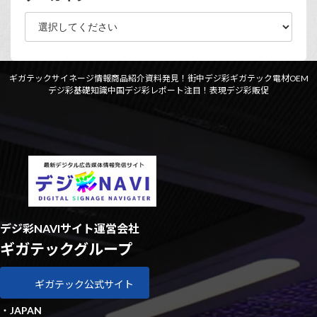
ギガテックサイネージ情報
商品紹介資料
発見！街中デジ彩
ギガテック電材OEM
デジ彩基礎知識
中国デジ彩レポート
注目！表現デジ彩
販促
デジ彩NAVIサイト運営会社
ギガテックグループ
ギガテック公式サイト
・
JAPAN